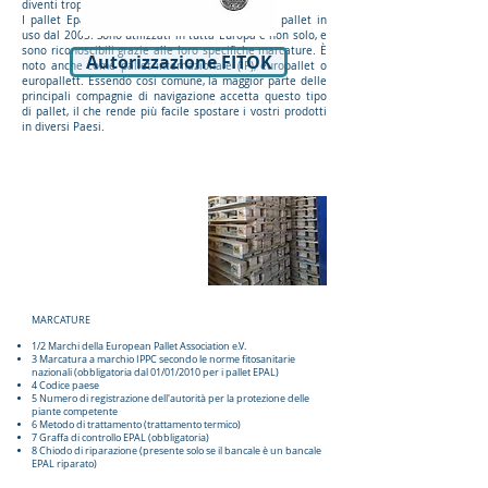
diventi troppo usurato per l'uso.
I pallet Epal sono uno standard europeo per i pallet in
uso dal 2005. Sono utilizzati in tutta Europa e non solo, e
sono riconoscibili grazie alle loro specifiche marcature. È
Autorizzazione FITOK
noto anche come pallet internazionale (IP), europallet o
europallett. Essendo così comune, la maggior parte delle
principali compagnie di navigazione accetta questo tipo
di pallet, il che rende più facile spostare i vostri prodotti
in diversi Paesi.
MARCATURE
1/2 Marchi della European Pallet Association e.V.
3 Marcatura a marchio IPPC secondo le norme fitosanitarie
nazionali (obbligatoria dal 01/01/2010 per i pallet EPAL)
4 Codice paese
5 Numero di registrazione dell'autorità per la protezione delle
piante competente
6 Metodo di trattamento (trattamento termico)
7 Graffa di controllo EPAL (obbligatoria)
8 Chiodo di riparazione (presente solo se il bancale è un bancale
EPAL riparato)