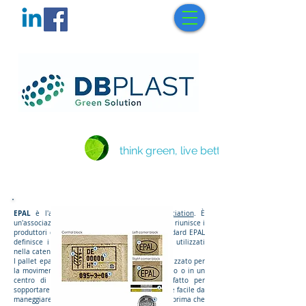
think green, live better
EPAL
è l'acronimo di
European Pallet Association
. È
un'associazione volontaria fondata nel 1997 che riunisce i
produttori di pallet in legno in Europa. Lo standard EPAL
definisce i requisiti tecnici e legali dei pallet utilizzati
nella catena di fornitura.
I pallet epal sono un tipo specifico di pallet utilizzato per
la movimentazione dei prodotti in un magazzino o in un
centro di distribuzione. Un pallet epal è fatto per
sopportare carichi pesanti, ma è anche leggero e facile da
maneggiare. Può essere riutilizzato molte volte prima che