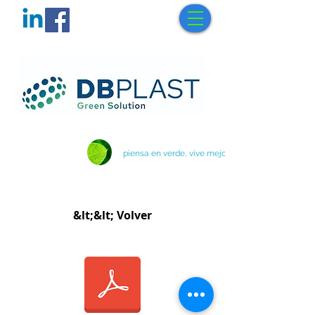
piensa en verde, vive mejor
&lt;&lt; Volver