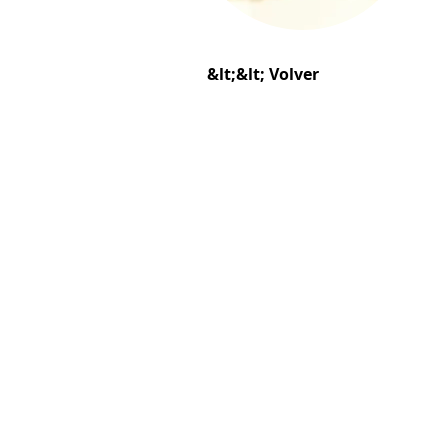
&lt;&lt; Volver
 em Reservados todos los derechos.
solución verde db plast srl via Se
Umbría Italia