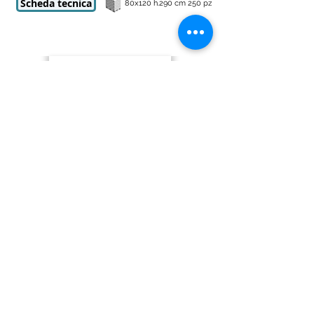
Scheda tecnica
80x120 h.290 cm 250 pz
pallet per alimenti food-
grade H1
cm 80x120x16
Realizzato in HD con temperatura di esercizio
da -40 +70 °C
Tara kg 18 ± 5%
Portata statica kg 3400
Portata dinamica kg 1700
Standard grigio chiaro.
Altri colori a Richiesta
Scheda tecnica
80x120 h.290 cm 18pz