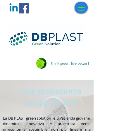
think green, live better !
una conoscenza
lunga 30 anni
La DB PLAST green solution è un'azienda giovane,
dinamica, innovativa e proiettata verso
un'economia sostenibile non più lineare ma