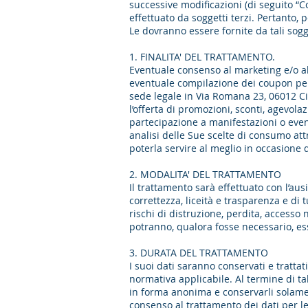
successive modificazioni (di seguito “
effettuato da soggetti terzi. Pertanto, pe
Le dovranno essere fornite da tali sogge
1. FINALITA' DEL TRATTAMENTO.
Eventuale consenso al marketing e/o all
eventuale compilazione dei coupon per fi
sede legale in Via Romana 23, 06012 Citt
l’offerta di promozioni, sconti, agevola
partecipazione a manifestazioni o eventi
analisi delle Sue scelte di consumo attr
poterla servire al meglio in occasione d
2. MODALITA' DEL TRATTAMENTO
Il trattamento sarà effettuato con l’aus
correttezza, liceità e trasparenza e di t
rischi di distruzione, perdita, accesso 
potranno, qualora fosse necessario, es
3. DURATA DEL TRATTAMENTO
I suoi dati saranno conservati e trattat
normativa applicabile. Al termine di ta
in forma anonima e conservarli solamente
consenso al trattamento dei dati per l