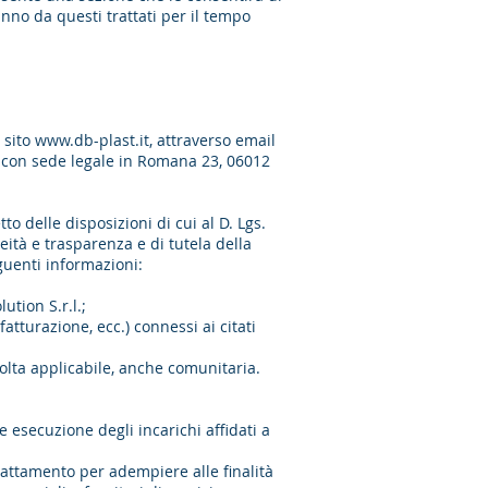
anno da questi trattati per il tempo
 sito
www.db-plast.it
, attraverso email
. , con sede legale in Romana 23, 06012
o delle disposizioni di cui al D. Lgs.
eità e trasparenza e di tutela della
seguenti informazioni:
ution S.r.l.;
tturazione, ecc.) connessi ai citati
volta applicabile, anche comunitaria.
e esecuzione degli incarichi affidati a
trattamento per adempiere alle finalità