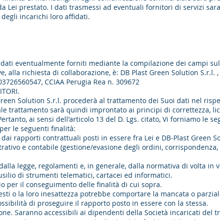
 Lei prestato. I dati trasmessi ad eventuali fornitori di servizi sar
egli incarichi loro affidati.
 dati eventualmente forniti mediante la compilazione dei campi sul
e, alla richiesta di collaborazione, è: DB Plast Green Solution S.r.l
 Iva 03726560547, CCIAA Perugia Rea n. 309672
ITORI.
en Solution S.r.l. procederà al trattamento dei Suoi dati nel rispett
le trattamento sarà quindi improntato ai principi di correttezza, lic
 Pertanto, ai sensi dell'articolo 13 del D. Lgs. citato, Vi forniamo le 
 per le seguenti finalità:
dai rapporti contrattuali posti in essere fra Lei e DB-Plast Green Sol
tivo e contabile (gestione/evasione degli ordini, corrispondenza, fa
alla legge, regolamenti e, in generale, dalla normativa di volta in 
usilio di strumenti telematici, cartacei ed informatici.
io per il conseguimento delle finalità di cui sopra.
chiesti o la loro inesattezza potrebbe comportare la mancata o parzial
ossibilità di proseguire il rapporto posto in essere con la stessa.
ione. Saranno accessibili ai dipendenti della Società incaricati del 