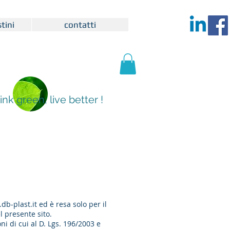
tini
contatti
ink green, live better !
db-plast.it
ed è resa solo per il
l presente sito.
ni di cui al D. Lgs. 196/2003 e