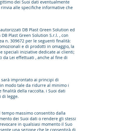
egittimo dei Suoi dati eventualmente
si rinvia alle specifiche informative che
i autorizzati DB Plast Green Solution ed
 DB Plast Green Solution S.r.l. , con
ea n. 309672 per le seguenti finalità:
romozionali e di prodotti in omaggio, la
speciali iniziative dedicate ai clienti;
 da Lei effettuati , anche al fine di
o sarà improntato ai principi di
ti in modo tale da ridurre al minimo i
inalità della raccolta. i Suoi dati
 di legge.
r il tempo massimo consentito dalla
mento dei Suoi dati o rendere gli stessi
di revocare in qualsiasi momento il Suo
esente una sezione che le consentirà di