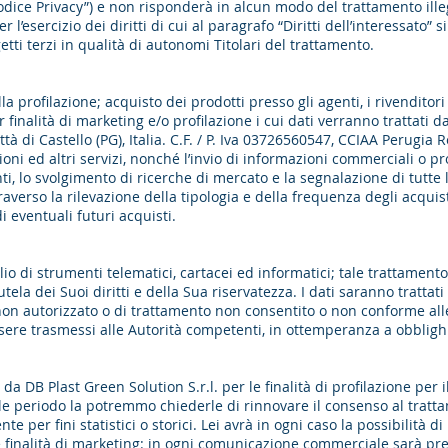
Codice Privacy”) e non risponderà in alcun modo del trattamento ill
r l’esercizio dei diritti di cui al paragrafo “Diritti dell’interessato” 
tti terzi in qualità di autonomi Titolari del trattamento.
a profilazione; acquisto dei prodotti presso gli agenti, i rivenditor
nalità di marketing e/o profilazione i cui dati verranno trattati da
à di Castello (PG), Italia. C.F. / P. Iva 03726560547, CCIAA Perugia R
zioni ed altri servizi, nonché l’invio di informazioni commerciali o p
, lo svolgimento di ricerche di mercato e la segnalazione di tutte le 
averso la rilevazione della tipologia e della frequenza degli acquisti
i eventuali futuri acquisti.
ilio di strumenti telematici, cartacei ed informatici; tale trattament
utela dei Suoi diritti e della Sua riservatezza. I dati saranno tratta
non autorizzato o di trattamento non consentito o non conforme alle f
sere trasmessi alle Autorità competenti, in ottemperanza a obblighi
i da DB Plast Green Solution S.r.l. per le finalità di profilazione pe
le periodo la potremmo chiederle di rinnovare il consenso al tratta
 per fini statistici o storici. Lei avrà in ogni caso la possibilità 
e finalità di marketing: in ogni comunicazione commerciale sarà pr