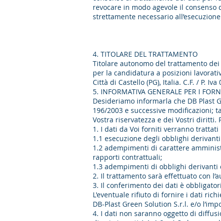
revocare in modo agevole il consenso da
strettamente necessario all’esecuzione d
4. TITOLARE DEL TRATTAMENTO
Titolare autonomo del trattamento dei
per la candidatura a posizioni lavorativ
Città di Castello (PG), Italia. C.F. / P.
5. INFORMATIVA GENERALE PER I FORN
Desideriamo informarla che DB Plast Gre
196/2003 e successive modificazioni; ta
Vostra riservatezza e dei Vostri diritti.
1. I dati da Voi forniti verranno trattati
1.1 esecuzione degli obblighi derivanti 
1.2 adempimenti di carattere amministra
rapporti contrattuali;
1.3 adempimenti di obblighi derivanti d
2. Il trattamento sarà effettuato con l’a
3. Il conferimento dei dati è obbligator
L'eventuale rifiuto di fornire i dati ri
DB-Plast Green Solution S.r.l. e/o l’imp
4. I dati non saranno oggetto di diffus