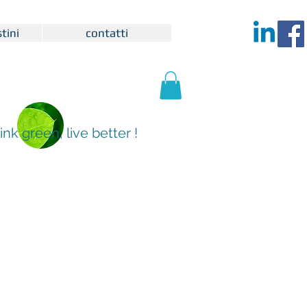
tini
contatti
ink green, live better !