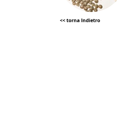
<< torna Indietro
m All Rights Reserved.
DB PLAST GREEN SOLUTION s.r.l.
Sede: Via
Romana 23, 06012 Loc. Promano, Città D
tel .075 5458631
P.IVA 03726560547