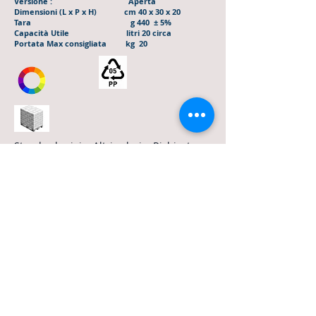
Versione : Aperta
Dimensioni (L x P x H) cm 40 x 30 x 20
Tara g 440 ± 5%
Capacità Utile litri 20 circa
Portata Max consigliata kg 20
Standard grigio. Altri colori a Richiesta
120x80 h.290 cm 112pz
cassetta emilia 16
Versione : Aperta
Dimensioni (L x P x H) cm 50 x 30 x 20